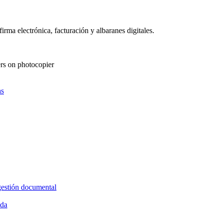
as
gestión documental
ida