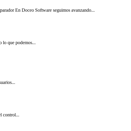
Separador En Doceo Software seguimos avanzando...
o lo que podemos...
uarios...
 control...