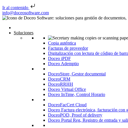
Ir al contenido
Saltar al contenido
info@doceosoftware.com
Inicio
Soluciones
Copia auténtica
Facturas de proveedor
Digitalización con lectura de código de barr
Doceo iPDF
Doceo Ademptio
DoceoStore, Gestor documental
DoceoCRM
DoceoRRHH
Doceo Virtual Office
Doceo InTime, Control Horario
DoceoFacCert Cloud
Doceo Factura electrónica, facturación con 
DoceoPOD, Proof of delivery
Doceo Portal Reg, Registro de entrada y sal