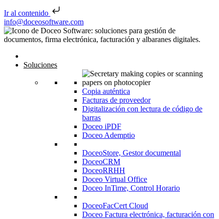
Ir al contenido
Saltar al contenido
info@doceosoftware.com
Inicio
Soluciones
Copia auténtica
Facturas de proveedor
Digitalización con lectura de código de
barras
Doceo iPDF
Doceo Ademptio
DoceoStore, Gestor documental
DoceoCRM
DoceoRRHH
Doceo Virtual Office
Doceo InTime, Control Horario
DoceoFacCert Cloud
Doceo Factura electrónica, facturación con