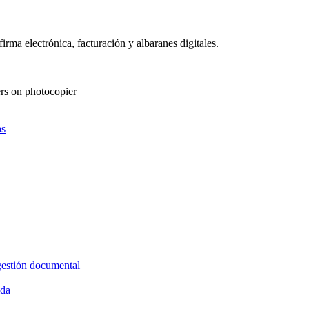
as
gestión documental
ida