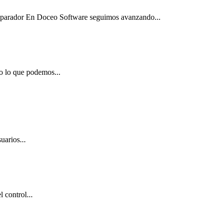
Separador En Doceo Software seguimos avanzando...
o lo que podemos...
uarios...
 control...