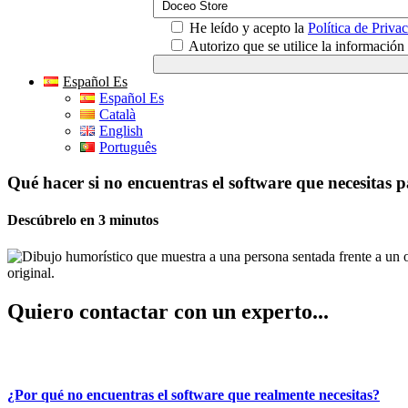
He leído y acepto la
Política de Priva
Autorizo que se utilice la informació
Español Es
Español Es
Català
English
Português
Qué hacer si no encuentras el software que necesitas 
Descúbrelo en 3 minutos
Quiero contactar con un experto...
¿Por qué no encuentras el software que realmente necesitas?