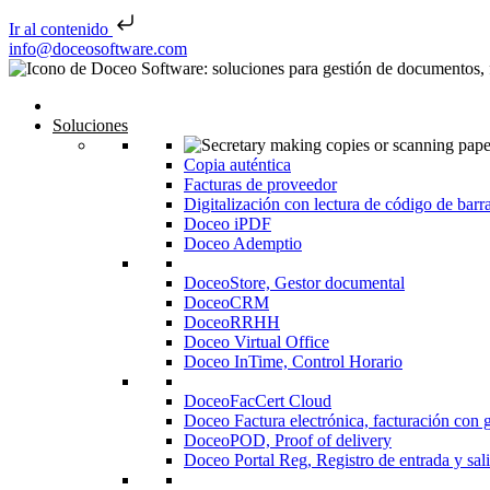
Ir al contenido
Saltar al contenido
info@doceosoftware.com
Inicio
Soluciones
Copia auténtica
Facturas de proveedor
Digitalización con lectura de código de barr
Doceo iPDF
Doceo Ademptio
DoceoStore, Gestor documental
DoceoCRM
DoceoRRHH
Doceo Virtual Office
Doceo InTime, Control Horario
DoceoFacCert Cloud
Doceo Factura electrónica, facturación con 
DoceoPOD, Proof of delivery
Doceo Portal Reg, Registro de entrada y sal