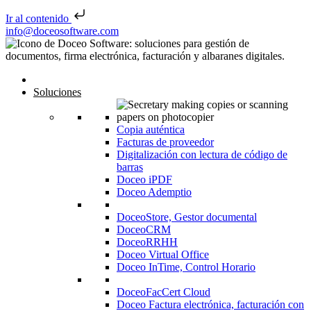
Ir al contenido
Saltar al contenido
info@doceosoftware.com
Inicio
Soluciones
Copia auténtica
Facturas de proveedor
Digitalización con lectura de código de
barras
Doceo iPDF
Doceo Ademptio
DoceoStore, Gestor documental
DoceoCRM
DoceoRRHH
Doceo Virtual Office
Doceo InTime, Control Horario
DoceoFacCert Cloud
Doceo Factura electrónica, facturación con