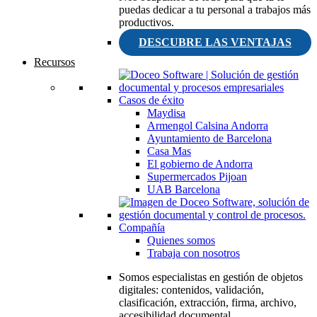
puedas dedicar a tu personal a trabajos más
productivos.
DESCUBRE LAS VENTAJAS
Recursos
Casos de éxito
Maydisa
Armengol Calsina Andorra
Ayuntamiento de Barcelona
Casa Mas
El gobierno de Andorra
Supermercados Pijoan
UAB Barcelona
Compañía
Quienes somos
Trabaja con nosotros
Somos especialistas en gestión de objetos
digitales: contenidos, validación,
clasificación, extracción, firma, archivo,
accesibilidad documental.