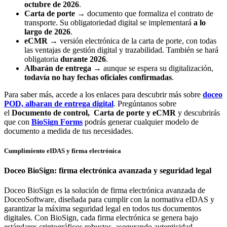
octubre de 2026
.
Carta de porte
→ documento que formaliza el contrato de
transporte. Su obligatoriedad digital se implementará
a lo
largo de 2026
.
eCMR
→ versión electrónica de la carta de porte, con todas
las ventajas de gestión digital y trazabilidad. También se hará
obligatoria
durante 2026
.
Albarán de entrega
→ aunque se espera su digitalización,
todavía no hay fechas oficiales confirmadas
.
Para saber más, accede a los enlaces para descubrir más sobre
doceo
POD, albaran de entrega digital
. Pregúntanos sobre
el
Documento de control
,
Carta de porte y eCMR
y descubrirás
que con
BioSign Forms
podrás generar cualquier modelo de
documento a medida de tus necesidades.
Cumplimiento eIDAS y firma electrónica
Doceo BioSign: firma electrónica avanzada y seguridad legal
Doceo BioSign es la solución de firma electrónica avanzada de
DoceoSoftware, diseñada para cumplir con la normativa eIDAS y
garantizar la máxima seguridad legal en todos tus documentos
digitales. Con BioSign, cada firma electrónica se genera bajo
estándares criptográficos robustos, asegurando autenticidad,