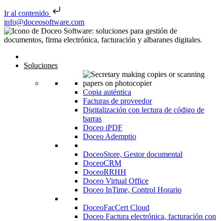
Ir al contenido
Saltar al contenido
info@doceosoftware.com
Inicio
Soluciones
Copia auténtica
Facturas de proveedor
Digitalización con lectura de código de
barras
Doceo iPDF
Doceo Ademptio
DoceoStore, Gestor documental
DoceoCRM
DoceoRRHH
Doceo Virtual Office
Doceo InTime, Control Horario
DoceoFacCert Cloud
Doceo Factura electrónica, facturación con