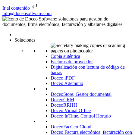
Ir al contenido
Saltar al contenido
info@doceosoftware.com
Navegación de entradas
Inicio
Soluciones
Copia auténtica
Facturas de proveedor
Digitalización con lectura de código de
barras
Doceo iPDF
Doceo Ademptio
DoceoStore, Gestor documental
DoceoCRM
DoceoRRHH
Doceo Virtual Office
Doceo InTime, Control Horario
DoceoFacCert Cloud
Doceo Factura electrónica, facturación con