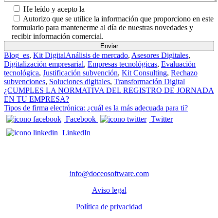
He leído y acepto la
Política de Privacidad.
Autorizo que se utilice la información que proporciono en este
formulario para mantenerme al día de nuestras novedades y
recibir información comercial.
Blog_es
,
Kit Digital
Análisis de mercado
,
Asesores Digitales
,
Digitalización empresarial
,
Empresas tecnológicas
,
Evaluación
tecnológica
,
Justificación subvención
,
Kit Consulting
,
Rechazo
subvenciones
,
Soluciones digitales
,
Transformación Digital
Navegación de entradas
¿CUMPLES LA NORMATIVA DEL REGISTRO DE JORNADA
EN TU EMPRESA?
Tipos de firma electrónica: ¿cuál es la más adecuada para ti?
Facebook
Twitter
LinkedIn
CONTACTO
info@doceosoftware.com
Aviso legal
Política de privacidad