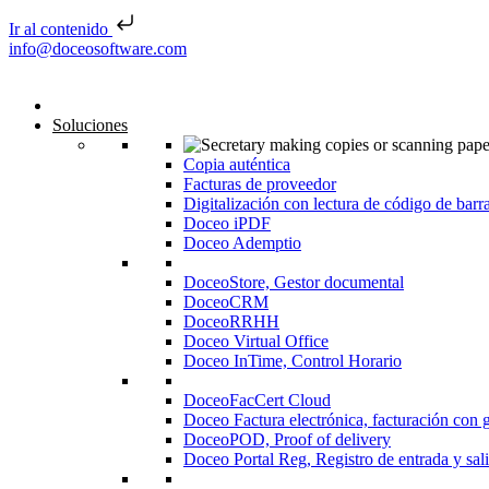
Ir al contenido
Saltar al contenido
info@doceosoftware.com
Inicio
Soluciones
Copia auténtica
Facturas de proveedor
Digitalización con lectura de código de barr
Doceo iPDF
Doceo Ademptio
DoceoStore, Gestor documental
DoceoCRM
DoceoRRHH
Doceo Virtual Office
Doceo InTime, Control Horario
DoceoFacCert Cloud
Doceo Factura electrónica, facturación con 
DoceoPOD, Proof of delivery
Doceo Portal Reg, Registro de entrada y sal