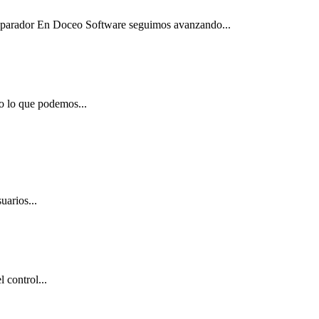
Separador En Doceo Software seguimos avanzando...
o lo que podemos...
uarios...
 control...