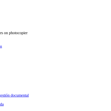
as
gestión documental
ida