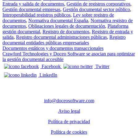
Entrada y salida de documentos
,
Gestión de registros corporativos
,
Gestión documental empresas
,
Gestión documental sector público
,
Interoperabilidad registros públicos
,
Ley sobre registro de
documentos
,
Normativa documental España
,
Normativa registro de
documentos
,
Obligaciones legales de documentación
,
Plataforma
gestión documental
,
Registro de documentos
,
Registro de entrada y
salida
,
Registro documental administraciones públicas
,
Registro
documental entidades públicas empresariales
Navegación de entradas
Documentos estáticos y documentos transaccionales
Crawford Technologies y Doceo Software se asocian para optimizar
la gestión documental accesible
Facebook
Twitter
LinkedIn
CONTACTO
info@doceosoftware.com
Aviso legal
Política de privacidad
Política de cookies