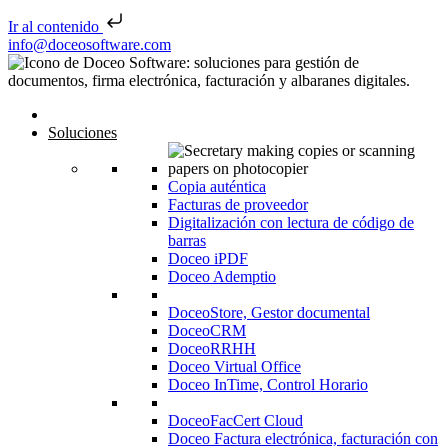
Ir al contenido
Saltar al contenido
info@doceosoftware.com
Navegación de entradas
Inicio
Soluciones
Copia auténtica
Facturas de proveedor
Digitalización con lectura de código de
barras
Doceo iPDF
Doceo Ademptio
DoceoStore, Gestor documental
DoceoCRM
DoceoRRHH
Doceo Virtual Office
Doceo InTime, Control Horario
DoceoFacCert Cloud
Doceo Factura electrónica, facturación con