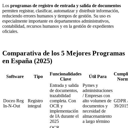
Los
programas de registro de entrada y salida de documentos
permiten registrar, clasificar, automatizar y distribuir información,
reduciendo errores humanos y tiempos de gestión. Su uso es
especialmente importante en departamentos administrativos,
contabilidad, recursos humanos y en la gestión de expedientes
oficiales.
Comparativa de los 5 Mejores Programas
en España (2025)
Funcionalidades
Cumpli
Software
Tipo
Útil Para
Clave
Norm
Entrada y salida
Pymes y
de documentos,
administraciones
trazabilidad
/ Empresas con
Doceo Reg
Registro
completa. Con
alto volumen de
GDPR /
In-N-Out
integral
OCR y
documentos y
39/201
implementación
necesidad de
de IA durante el
almacenamiento
2025
a largo término
OCR,