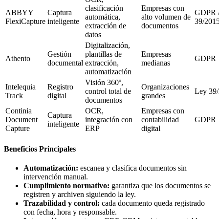
clasificación
Empresas con
ABBYY
Captura
GDPR /
automática,
alto volumen de
FlexiCapture
inteligente
39/201
extracción de
documentos
datos
Digitalización,
Gestión
plantillas de
Empresas
Athento
GDPR
documental
extracción,
medianas
automatización
Visión 360º,
Intelequia
Registro
Organizaciones
control total de
Ley 39
Track
digital
grandes
documentos
Continia
OCR,
Empresas con
Captura
Document
integración con
contabilidad
GDPR
inteligente
Capture
ERP
digital
Beneficios Principales
Automatización:
escanea y clasifica documentos sin
intervención manual.
Cumplimiento normativo:
garantiza que los documentos se
registren y archiven siguiendo la ley.
Trazabilidad y control:
cada documento queda registrado
con fecha, hora y responsable.