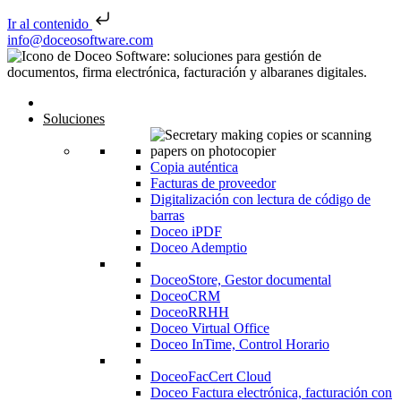
Ir al contenido
Saltar al contenido
info@doceosoftware.com
Inicio
Soluciones
Copia auténtica
Facturas de proveedor
Digitalización con lectura de código de
barras
Doceo iPDF
Doceo Ademptio
DoceoStore, Gestor documental
DoceoCRM
DoceoRRHH
Doceo Virtual Office
Doceo InTime, Control Horario
DoceoFacCert Cloud
Doceo Factura electrónica, facturación con