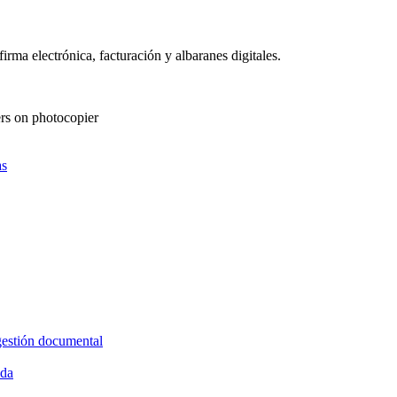
as
gestión documental
ida