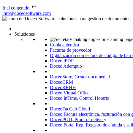
Ir al contenido
Saltar al contenido
info@doceosoftware.com
Navegación de entradas
Inicio
Soluciones
Copia auténtica
Facturas de proveedor
Digitalización con lectura de código de barr
Doceo iPDF
Doceo Ademptio
DoceoStore, Gestor documental
DoceoCRM
DoceoRRHH
Doceo Virtual Office
Doceo InTime, Control Horario
DoceoFacCert Cloud
Doceo Factura electrónica, facturación con 
DoceoPOD, Proof of delivery
Doceo Portal Reg, Registro de entrada y sal