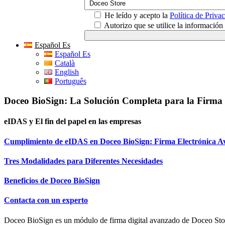
He leído y acepto la
Política de Priva
Autorizo que se utilice la informació
Español Es
Español Es
Català
English
Português
Doceo BioSign: La Solución Completa para la Firma 
eIDAS y El fin del papel en las empresas
Cumplimiento de eIDAS en Doceo BioSign: Firma Electrónica A
Tres Modalidades para Diferentes Necesidades
Beneficios de Doceo BioSign
Contacta con un experto
Doceo BioSign es un módulo de firma digital avanzado de Doceo Store