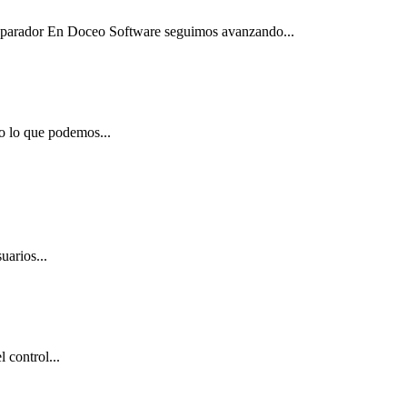
Separador En Doceo Software seguimos avanzando...
o lo que podemos...
uarios...
 control...