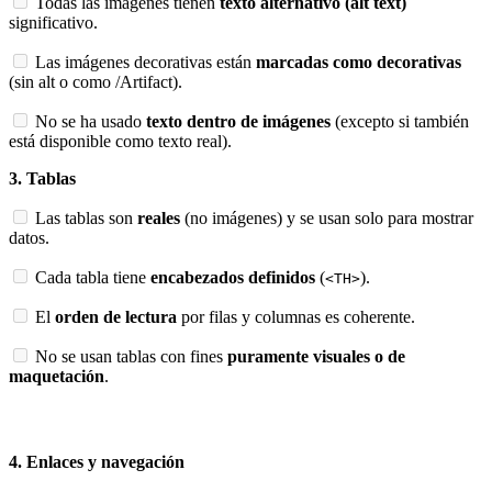
Todas las imágenes tienen
texto alternativo (alt text)
significativo.
Las imágenes decorativas están
marcadas como decorativas
(sin alt o como /Artifact).
No se ha usado
texto dentro de imágenes
(excepto si también
está disponible como texto real).
3. Tablas
Las tablas son
reales
(no imágenes) y se usan solo para mostrar
datos.
Cada tabla tiene
encabezados definidos
(
).
<TH>
El
orden de lectura
por filas y columnas es coherente.
No se usan tablas con fines
puramente visuales o de
maquetación
.
REUNIÓN EXPRESS
4. Enlaces y navegación