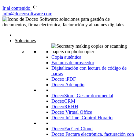
Ir al contenido
Saltar al contenido
info@doceosoftware.com
Inicio
Soluciones
Copia auténtica
Facturas de proveedor
Digitalización con lectura de código de
barras
Doceo iPDF
Doceo Ademptio
DoceoStore, Gestor documental
DoceoCRM
DoceoRRHH
Doceo Virtual Office
Doceo InTime, Control Horario
DoceoFacCert Cloud
Doceo Factura electrónica, facturación con