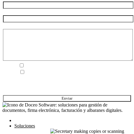
Teléfono (*)
Tu mensaje (*)
He leído y acepto la
Política de Privacidad.
Autorizo que se utilice la información que
proporciono en este formulario para mantenerme al
día de nuestras novedades y recibir información
comercial.
Inicio
Soluciones