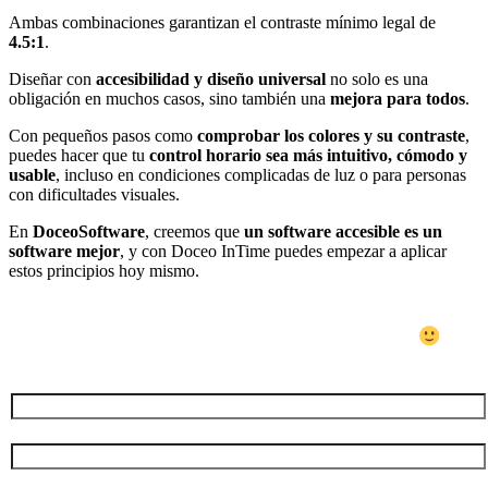
Ambas combinaciones garantizan el contraste mínimo legal de
4.5:1
.
Diseñar con
accesibilidad y diseño universal
no solo es una
obligación en muchos casos, sino también una
mejora para todos
.
Con pequeños pasos como
comprobar los colores y su contraste
,
puedes hacer que tu
control horario sea más intuitivo, cómodo y
usable
, incluso en condiciones complicadas de luz o para personas
con dificultades visuales.
En
DoceoSoftware
, creemos que
un software accesible es un
software mejor
, y con Doceo InTime puedes empezar a aplicar
estos principios hoy mismo.
Si ha llegado hasta aquí, quizá sea el
momento de contactar con nosotros
Nombre (*)
Empresa (*)
Correo electrónico (*)