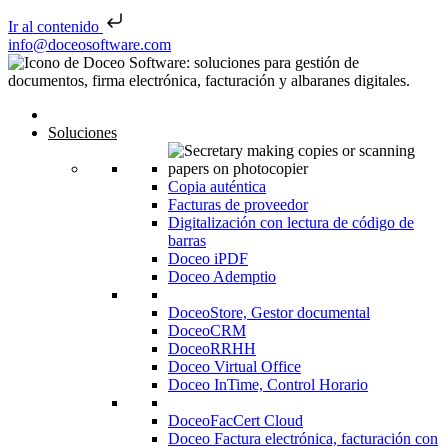
Ir al contenido
Saltar al contenido
info@doceosoftware.com
Inicio
Soluciones
Copia auténtica
Facturas de proveedor
Digitalización con lectura de código de
barras
Doceo iPDF
Doceo Ademptio
DoceoStore, Gestor documental
DoceoCRM
DoceoRRHH
Doceo Virtual Office
Doceo InTime, Control Horario
DoceoFacCert Cloud
Doceo Factura electrónica, facturación con