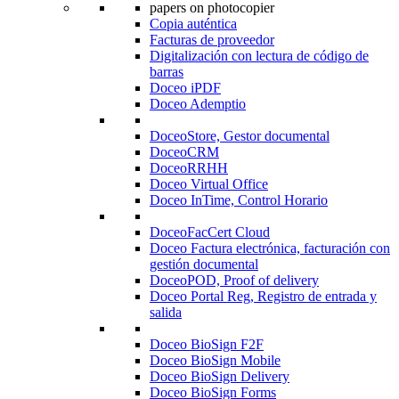
Copia auténtica
Facturas de proveedor
Digitalización con lectura de código de
barras
Doceo iPDF
Doceo Ademptio
DoceoStore, Gestor documental
DoceoCRM
DoceoRRHH
Doceo Virtual Office
Doceo InTime, Control Horario
DoceoFacCert Cloud
Doceo Factura electrónica, facturación con
gestión documental
DoceoPOD, Proof of delivery
Doceo Portal Reg, Registro de entrada y
salida
Doceo BioSign F2F
Doceo BioSign Mobile
Doceo BioSign Delivery
Doceo BioSign Forms