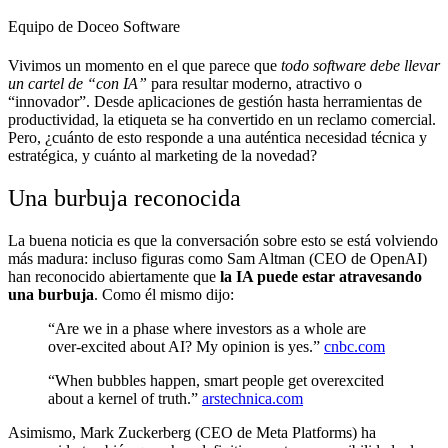
Equipo de Doceo Software
Vivimos un momento en el que parece que
todo software debe llevar
un cartel de “con IA”
para resultar moderno, atractivo o
“innovador”. Desde aplicaciones de gestión hasta herramientas de
productividad, la etiqueta se ha convertido en un reclamo comercial.
Pero, ¿cuánto de esto responde a una auténtica necesidad técnica y
estratégica, y cuánto al marketing de la novedad?
Una burbuja reconocida
La buena noticia es que la conversación sobre esto se está volviendo
más madura: incluso figuras como Sam Altman (CEO de OpenAI)
han reconocido abiertamente que
la IA puede estar atravesando
una burbuja
. Como él mismo dijo:
“Are we in a phase where investors as a whole are
over-excited about AI? My opinion is yes.”
cnbc.com
“When bubbles happen, smart people get overexcited
about a kernel of truth.”
arstechnica.com
Asimismo, Mark Zuckerberg (CEO de Meta Platforms) ha