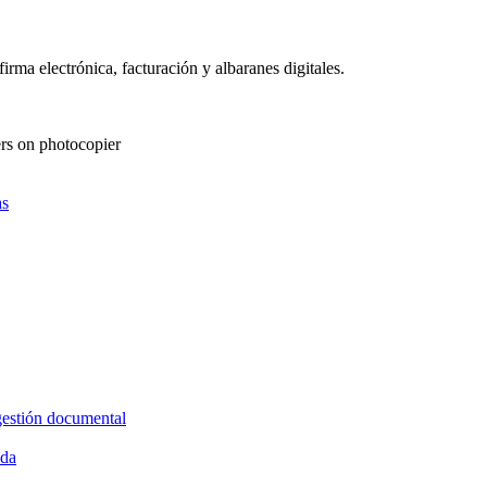
as
gestión documental
ida