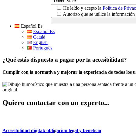
He leído y acepto la
Política de Priva
Autorizo que se utilice la informació
Español Es
Español Es
Català
English
Português
¿Qué estás dispuesto a pagar por la accesibilidad?
Cumplir con la normativa y mejorar la experiencia de todos los us
Quiero contactar con un experto...
Accesibilidad digital: obligación legal y beneficio