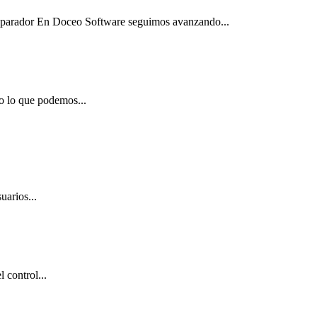
Separador En Doceo Software seguimos avanzando...
o lo que podemos...
uarios...
 control...