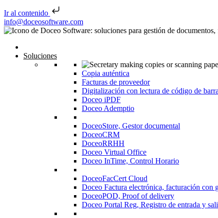
Ir al contenido
Saltar al contenido
info@doceosoftware.com
Inicio
Soluciones
Copia auténtica
Facturas de proveedor
Digitalización con lectura de código de barr
Doceo iPDF
Doceo Ademptio
DoceoStore, Gestor documental
DoceoCRM
DoceoRRHH
Doceo Virtual Office
Doceo InTime, Control Horario
DoceoFacCert Cloud
Doceo Factura electrónica, facturación con 
DoceoPOD, Proof of delivery
Doceo Portal Reg, Registro de entrada y sal