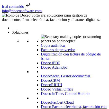
Ir al contenido
Saltar al contenido
info@doceosoftware.com
Inicio
Soluciones
Copia auténtica
Facturas de proveedor
Digitalización con lectura de código de
barras
Doceo iPDF
Doceo Ademptio
DoceoStore, Gestor documental
DoceoCRM
DoceoRRHH
Doceo Virtual Office
Doceo InTime, Control Horario
DoceoFacCert Cloud
Doceo Factura electrónica, facturación con