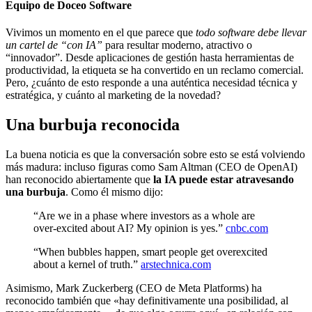
Equipo de Doceo Software
Vivimos un momento en el que parece que
todo software debe llevar
un cartel de “con IA”
para resultar moderno, atractivo o
“innovador”. Desde aplicaciones de gestión hasta herramientas de
productividad, la etiqueta se ha convertido en un reclamo comercial.
Pero, ¿cuánto de esto responde a una auténtica necesidad técnica y
estratégica, y cuánto al marketing de la novedad?
Una burbuja reconocida
La buena noticia es que la conversación sobre esto se está volviendo
más madura: incluso figuras como Sam Altman (CEO de OpenAI)
han reconocido abiertamente que
la IA puede estar atravesando
una burbuja
. Como él mismo dijo:
“Are we in a phase where investors as a whole are
over-excited about AI? My opinion is yes.”
cnbc.com
“When bubbles happen, smart people get overexcited
about a kernel of truth.”
arstechnica.com
Asimismo, Mark Zuckerberg (CEO de Meta Platforms) ha
reconocido también que «hay definitivamente una posibilidad, al