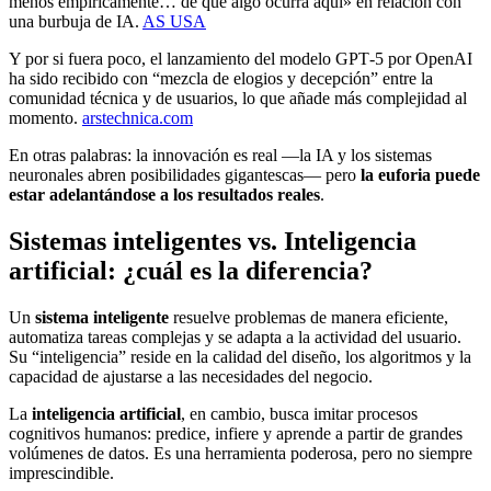
menos empíricamente… de que algo ocurra aquí» en relación con
una burbuja de IA.
AS USA
Y por si fuera poco, el lanzamiento del modelo GPT‑5 por OpenAI
ha sido recibido con “mezcla de elogios y decepción” entre la
comunidad técnica y de usuarios, lo que añade más complejidad al
momento.
arstechnica.com
En otras palabras: la innovación es real —la IA y los sistemas
neuronales abren posibilidades gigantescas— pero
la euforia puede
estar adelantándose a los resultados reales
.
Sistemas inteligentes vs. Inteligencia
artificial: ¿cuál es la diferencia?
Un
sistema inteligente
resuelve problemas de manera eficiente,
automatiza tareas complejas y se adapta a la actividad del usuario.
Su “inteligencia” reside en la calidad del diseño, los algoritmos y la
capacidad de ajustarse a las necesidades del negocio.
La
inteligencia artificial
, en cambio, busca imitar procesos
cognitivos humanos: predice, infiere y aprende a partir de grandes
volúmenes de datos. Es una herramienta poderosa, pero no siempre
imprescindible.