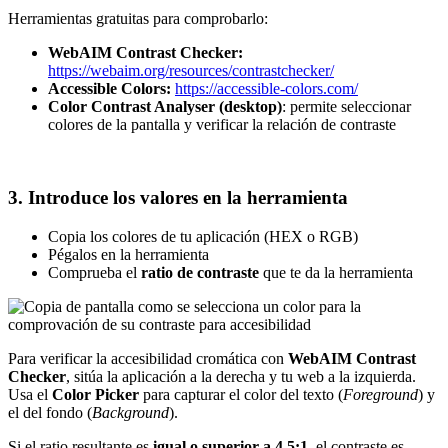
Herramientas gratuitas para comprobarlo:
WebAIM Contrast Checker:
https://webaim.org/resources/contrastchecker/
Accessible Colors:
https://accessible-colors.com/
Color Contrast Analyser (desktop)
: permite seleccionar
colores de la pantalla y verificar la relación de contraste
3. Introduce los valores en la herramienta
Copia los colores de tu aplicación (HEX o RGB)
Pégalos en la herramienta
Comprueba el
ratio de contraste
que te da la herramienta
Para verificar la accesibilidad cromática con
WebAIM Contrast
Checker
, sitúa la aplicación a la derecha y tu web a la izquierda.
Usa el
Color Picker
para capturar el color del texto (
Foreground
) y
el del fondo (
Background
).
Si el ratio resultante es
igual o superior a 4.5:1
, el contraste es