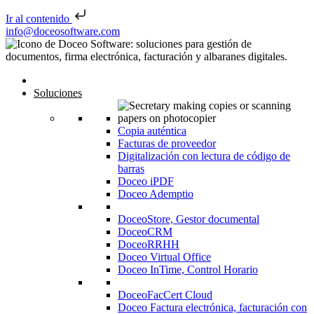
Ir al contenido
Saltar al contenido
info@doceosoftware.com
Inicio
Soluciones
Copia auténtica
Facturas de proveedor
Digitalización con lectura de código de
barras
Doceo iPDF
Doceo Ademptio
DoceoStore, Gestor documental
DoceoCRM
DoceoRRHH
Doceo Virtual Office
Doceo InTime, Control Horario
DoceoFacCert Cloud
Doceo Factura electrónica, facturación con