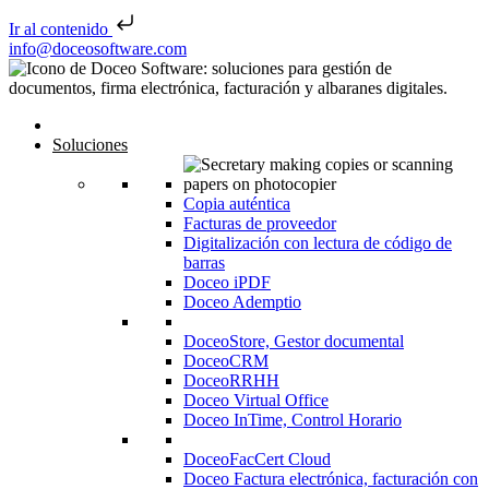
Ir al contenido
Saltar al contenido
info@doceosoftware.com
Inicio
Soluciones
Copia auténtica
Facturas de proveedor
Digitalización con lectura de código de
barras
Doceo iPDF
Doceo Ademptio
DoceoStore, Gestor documental
DoceoCRM
DoceoRRHH
Doceo Virtual Office
Doceo InTime, Control Horario
DoceoFacCert Cloud
Doceo Factura electrónica, facturación con