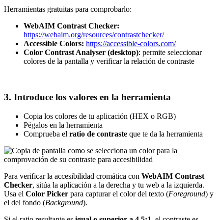
Herramientas gratuitas para comprobarlo:
WebAIM Contrast Checker:
https://webaim.org/resources/contrastchecker/
Accessible Colors:
https://accessible-colors.com/
Color Contrast Analyser (desktop)
: permite seleccionar
colores de la pantalla y verificar la relación de contraste
3. Introduce los valores en la herramienta
Copia los colores de tu aplicación (HEX o RGB)
Pégalos en la herramienta
Comprueba el
ratio de contraste
que te da la herramienta
Para verificar la accesibilidad cromática con
WebAIM Contrast
Checker
, sitúa la aplicación a la derecha y tu web a la izquierda.
Usa el
Color Picker
para capturar el color del texto (
Foreground
) y
el del fondo (
Background
).
Si el ratio resultante es
igual o superior a 4.5:1
, el contraste es