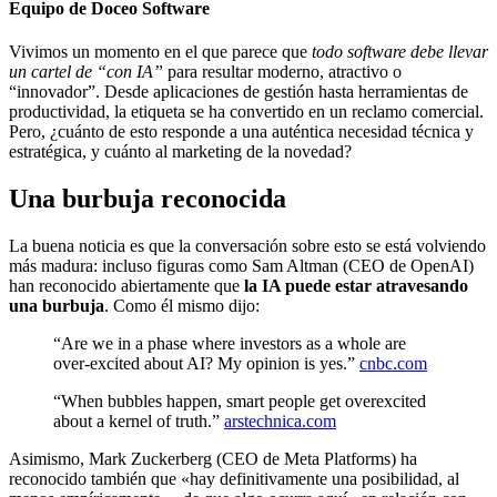
Equipo de Doceo Software
Vivimos un momento en el que parece que
todo software debe llevar
un cartel de “con IA”
para resultar moderno, atractivo o
“innovador”. Desde aplicaciones de gestión hasta herramientas de
productividad, la etiqueta se ha convertido en un reclamo comercial.
Pero, ¿cuánto de esto responde a una auténtica necesidad técnica y
estratégica, y cuánto al marketing de la novedad?
Una burbuja reconocida
La buena noticia es que la conversación sobre esto se está volviendo
más madura: incluso figuras como Sam Altman (CEO de OpenAI)
han reconocido abiertamente que
la IA puede estar atravesando
una burbuja
. Como él mismo dijo:
“Are we in a phase where investors as a whole are
over-excited about AI? My opinion is yes.”
cnbc.com
“When bubbles happen, smart people get overexcited
about a kernel of truth.”
arstechnica.com
Asimismo, Mark Zuckerberg (CEO de Meta Platforms) ha
reconocido también que «hay definitivamente una posibilidad, al