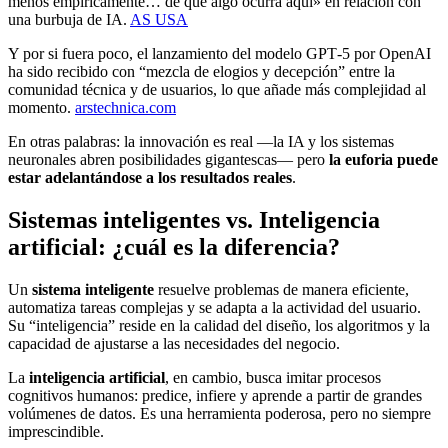
menos empíricamente… de que algo ocurra aquí» en relación con
una burbuja de IA.
AS USA
Y por si fuera poco, el lanzamiento del modelo GPT‑5 por OpenAI
ha sido recibido con “mezcla de elogios y decepción” entre la
comunidad técnica y de usuarios, lo que añade más complejidad al
momento.
arstechnica.com
En otras palabras: la innovación es real —la IA y los sistemas
neuronales abren posibilidades gigantescas— pero
la euforia puede
estar adelantándose a los resultados reales
.
Sistemas inteligentes vs. Inteligencia
artificial: ¿cuál es la diferencia?
Un
sistema inteligente
resuelve problemas de manera eficiente,
automatiza tareas complejas y se adapta a la actividad del usuario.
Su “inteligencia” reside en la calidad del diseño, los algoritmos y la
capacidad de ajustarse a las necesidades del negocio.
La
inteligencia artificial
, en cambio, busca imitar procesos
cognitivos humanos: predice, infiere y aprende a partir de grandes
volúmenes de datos. Es una herramienta poderosa, pero no siempre
imprescindible.