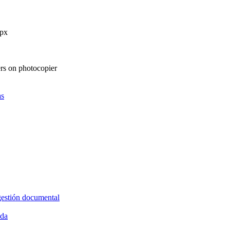
as
gestión documental
ida