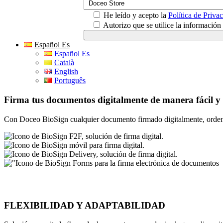
He leído y acepto la
Política de Priva
Autorizo que se utilice la informació
Español Es
Español Es
Català
English
Português
Firma tus documentos digitalmente de manera fácil y s
Con Doceo BioSign cualquier documento firmado digitalmente, orden
FLEXIBILIDAD Y ADAPTABILIDAD