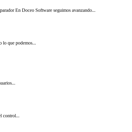
Separador En Doceo Software seguimos avanzando...
o lo que podemos...
uarios...
 control...