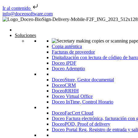
Ir al contenido
Saltar al contenido
info@doceosoftware.com
Inicio
Soluciones
Copia auténtica
Facturas de proveedor
Digitalización con lectura de código de barr
Doceo iPDF
Doceo Ademptio
DoceoStore, Gestor documental
DoceoCRM
DoceoRRHH
Doceo Virtual Office
Doceo InTime, Control Horario
DoceoFacCert Cloud
Doceo Factura electrónica, facturación con 
DoceoPOD, Proof of delivery
Doceo Portal Reg, Registro de entrada y sal