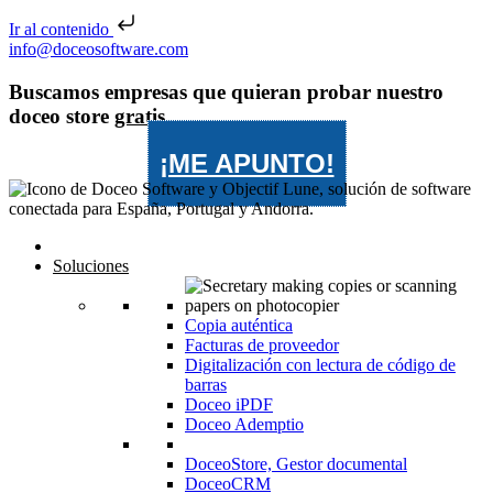
Ir al contenido
Saltar al contenido
info@doceosoftware.com
Buscamos empresas que quieran probar nuestro
doceo store
gratis
¡ME APUNTO!
Inicio
Soluciones
Copia auténtica
Facturas de proveedor
Digitalización con lectura de código de
barras
Doceo iPDF
Doceo Ademptio
DoceoStore, Gestor documental
DoceoCRM