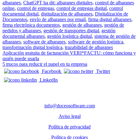
albaranes
,
ChatGPT ha dit: albaranes digitales
,
control de albaranes
online
,
control de entregas
,
control de entregas digital
,
control
documental digital
,
digitalización de albaranes
,
Digitalización de
Documentos
,
envío de albaranes por email
,
firma digital albaranes
,
firma electrónica documentos
,
gestión de albaranes
,
gestión de
pedidos y albaranes
,
gestión de transportes digital
,
gestión
documental albaranes
,
gestión logística digital
,
sistema de gestión de
albaranes
,
software de albaranes
,
software de gestión logística
,
transformación digital logística
,
trazabilidad de albaranes
Navegación de entradas
Aplicación gratuita de facturación VERI*FACTU: cómo funciona y
quién puede usarla
5 trucos para reducir el papel en tu empresa
Facebook
Twitter
LinkedIn
CONTACTO
info@doceosoftware.com
Aviso legal
Política de privacidad
Política de cookies