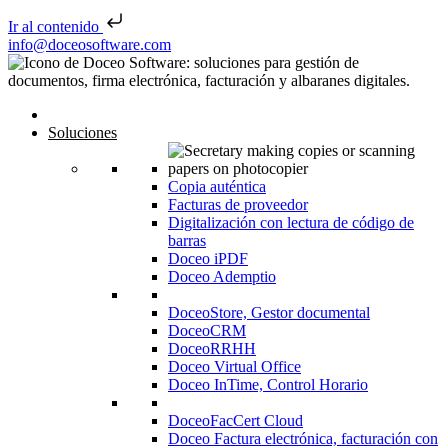
Ir al contenido
Saltar al contenido
info@doceosoftware.com
Navegación de entradas
Inicio
Soluciones
Copia auténtica
Facturas de proveedor
Digitalización con lectura de código de
barras
Doceo iPDF
Doceo Ademptio
DoceoStore, Gestor documental
DoceoCRM
DoceoRRHH
Doceo Virtual Office
Doceo InTime, Control Horario
DoceoFacCert Cloud
Doceo Factura electrónica, facturación con