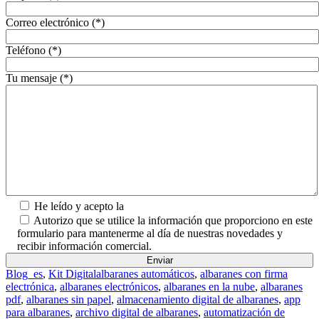
Correo electrónico (*)
Teléfono (*)
Tu mensaje (*)
He leído y acepto la
Política de Privacidad.
Autorizo que se utilice la información que proporciono en este
formulario para mantenerme al día de nuestras novedades y
recibir información comercial.
Blog_es
,
Kit Digital
albaranes automáticos
,
albaranes con firma
electrónica
,
albaranes electrónicos
,
albaranes en la nube
,
albaranes
pdf
,
albaranes sin papel
,
almacenamiento digital de albaranes
,
app
para albaranes
,
archivo digital de albaranes
,
automatización de