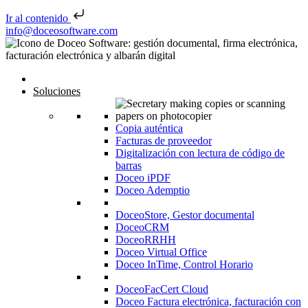
Ir al contenido
Saltar al contenido
info@doceosoftware.com
Inicio
Soluciones
Copia auténtica
Facturas de proveedor
Digitalización con lectura de código de
barras
Doceo iPDF
Doceo Ademptio
DoceoStore, Gestor documental
DoceoCRM
DoceoRRHH
Doceo Virtual Office
Doceo InTime, Control Horario
DoceoFacCert Cloud
Doceo Factura electrónica, facturación con