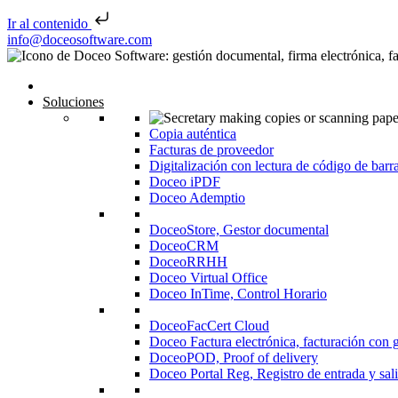
Ir al contenido
Saltar al contenido
info@doceosoftware.com
Inicio
Soluciones
Copia auténtica
Facturas de proveedor
Digitalización con lectura de código de barr
Doceo iPDF
Doceo Ademptio
DoceoStore, Gestor documental
DoceoCRM
DoceoRRHH
Doceo Virtual Office
Doceo InTime, Control Horario
DoceoFacCert Cloud
Doceo Factura electrónica, facturación con 
DoceoPOD, Proof of delivery
Doceo Portal Reg, Registro de entrada y sal