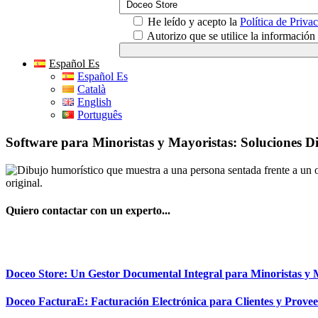
He leído y acepto la
Política de Priva
Autorizo que se utilice la informació
Español Es
Español Es
Català
English
Português
Software para Minoristas y Mayoristas: Soluciones Di
Quiero contactar con un experto...
Doceo Store: Un Gestor Documental Integral para Minoristas y 
Doceo FacturaE: Facturación Electrónica para Clientes y Prove