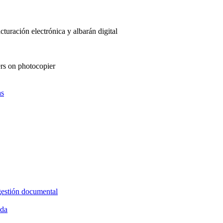
as
gestión documental
ida