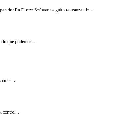
Separador En Doceo Software seguimos avanzando...
o lo que podemos...
uarios...
 control...