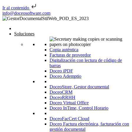
Ir al contenido
Saltar al contenido
info@doceosoftware.com
Inicio
Soluciones
Copia auténtica
Facturas de proveedor
Digitalización con lectura de código de
barras
Doceo iPDF
Doceo Ademptio
DoceoStore, Gestor documental
DoceoCRM
DoceoRRHH
Doceo Virtual Office
Doceo InTime, Control Horario
DoceoFacCert Cloud
Doceo Factura electrónica, facturación con
gestión documental