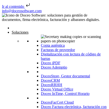
Ir al contenido
Saltar al contenido
info@doceosoftware.com
Inicio
Soluciones
Copia auténtica
Facturas de proveedor
Digitalización con lectura de código de
barras
Doceo iPDF
Doceo Ademptio
DoceoStore, Gestor documental
DoceoCRM
DoceoRRHH
Doceo Virtual Office
Doceo InTime, Control Horario
DoceoFacCert Cloud
Doceo Factura electrónica, facturación con