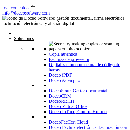
Ir al contenido
Saltar al contenido
info@doceosoftware.com
Inicio
Soluciones
Copia auténtica
Facturas de proveedor
Digitalización con lectura de código de
barras
Doceo iPDF
Doceo Ademptio
DoceoStore, Gestor documental
DoceoCRM
DoceoRRHH
Doceo Virtual Office
Doceo InTime, Control Horario
DoceoFacCert Cloud
Doceo Factura electrónica, facturación con