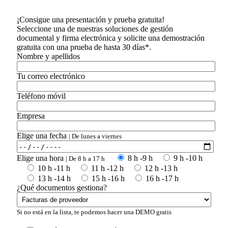
¡Consigue una presentación y prueba gratuita!
Seleccione una de nuestras soluciones de gestión
documental y firma electrónica y solicite una demostración
gratuita con una prueba de hasta 30 días*.
Nombre y apellidos
Tu correo electrónico
Teléfono móvil
Empresa
Elige una fecha
| De lunes a viernes
Elige una hora
8 h -9 h
9 h -10 h
| De 8 h a 17 h
10 h -11 h
11 h -12 h
12 h -13 h
13 h -14 h
15 h -16 h
16 h -17 h
¿Qué documentos gestiona?
Si no está en la lista, te podemos hacer una DEMO gratis