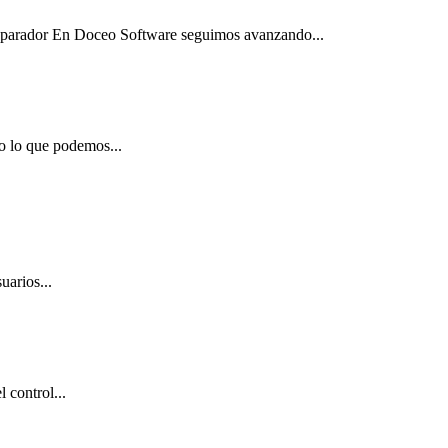
Separador En Doceo Software seguimos avanzando...
o lo que podemos...
uarios...
 control...