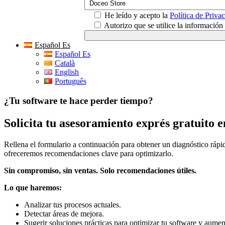
He leído y acepto la
Política de Priva
Autorizo que se utilice la informació
Español Es
Español Es
Català
English
Português
¿Tu software te hace perder tiempo?
Solicita tu asesoramiento exprés gratuito e
Rellena el formulario a continuación para obtener un diagnóstico rápid
ofreceremos recomendaciones clave para optimizarlo.
Sin compromiso, sin ventas. Solo recomendaciones útiles.
Lo que haremos:
Analizar tus procesos actuales.
Detectar áreas de mejora.
Sugerir soluciones prácticas para optimizar tu software y aumen