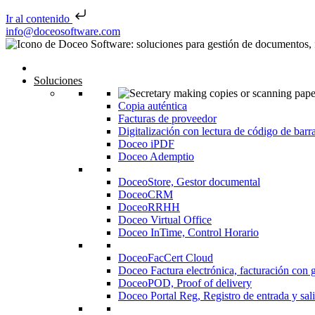
Ir al contenido
Saltar al contenido
info@doceosoftware.com
Inicio
Soluciones
Copia auténtica
Facturas de proveedor
Digitalización con lectura de código de barr
Doceo iPDF
Doceo Ademptio
DoceoStore, Gestor documental
DoceoCRM
DoceoRRHH
Doceo Virtual Office
Doceo InTime, Control Horario
DoceoFacCert Cloud
Doceo Factura electrónica, facturación con 
DoceoPOD, Proof of delivery
Doceo Portal Reg, Registro de entrada y sal