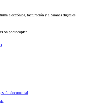
as
gestión documental
ida