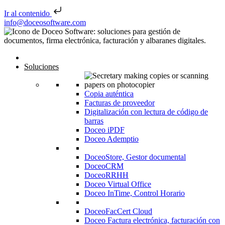
Ir al contenido
Saltar al contenido
info@doceosoftware.com
Inicio
Soluciones
Copia auténtica
Facturas de proveedor
Digitalización con lectura de código de
barras
Doceo iPDF
Doceo Ademptio
DoceoStore, Gestor documental
DoceoCRM
DoceoRRHH
Doceo Virtual Office
Doceo InTime, Control Horario
DoceoFacCert Cloud
Doceo Factura electrónica, facturación con