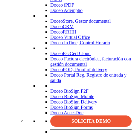
Doceo iPDF
Doceo Ademptio
DoceoStore, Gestor documental
DoceoCRM
DoceoRRHH
Doceo Virtual Office
Doceo InTime, Control Horario
DoceoFacCert Cloud
Doceo Factura electrónica, facturación con
gestión documental
DoceoPOD, Proof of delivery
Doceo Portal Reg, Registro de entrada y
salida
Doceo BioSign F2F
Doceo BioSign Mobile
Doceo BioSign Delivery
Doceo BioSign Forms
Doceo AccesDoc
SOLICITA DEMO