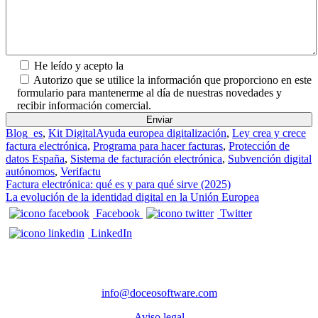
He leído y acepto la
Política de Privacidad.
Autorizo que se utilice la información que proporciono en este
formulario para mantenerme al día de nuestras novedades y
recibir información comercial.
Blog_es
,
Kit Digital
Ayuda europea digitalización
,
Ley crea y crece
factura electrónica
,
Programa para hacer facturas
,
Protección de
datos España
,
Sistema de facturación electrónica
,
Subvención digital
autónomos
,
Verifactu
Navegación de entradas
Factura electrónica: qué es y para qué sirve (2025)
La evolución de la identidad digital en la Unión Europea
Facebook
Twitter
LinkedIn
CONTACTO
info@doceosoftware.com
Aviso legal