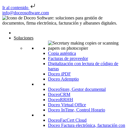
Ir al contenido
Saltar al contenido
info@doceosoftware.com
Navegación de entradas
Inicio
Soluciones
Copia auténtica
Facturas de proveedor
Digitalización con lectura de código de
barras
Doceo iPDF
Doceo Ademptio
DoceoStore, Gestor documental
DoceoCRM
DoceoRRHH
Doceo Virtual Office
Doceo InTime, Control Horario
DoceoFacCert Cloud
Doceo Factura electrónica, facturación con