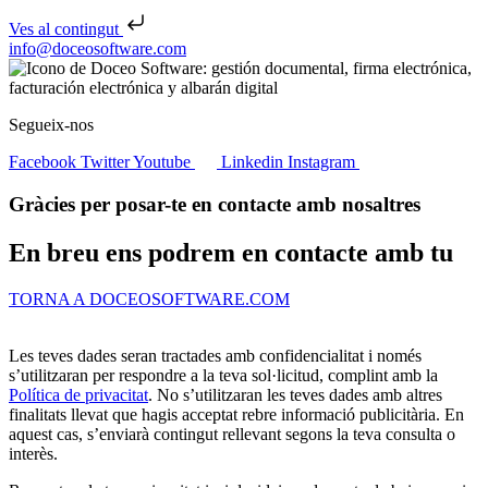
Ves al contingut
Skip to content
info@doceosoftware.com
Segueix-nos
Facebook
Twitter
Youtube
Linkedin
Instagram
Gràcies per posar-te en contacte amb nosaltres
En breu ens podrem en contacte amb tu
TORNA A DOCEOSOFTWARE.COM
Les teves dades seran tractades amb confidencialitat i només
s’utilitzaran per respondre a la teva sol·licitud, complint amb la
Política de privacitat
. No s’utilitzaran les teves dades amb altres
finalitats llevat que hagis acceptat rebre informació publicitària. En
aquest cas, s’enviarà contingut rellevant segons la teva consulta o
interès.