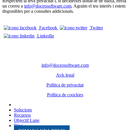
Respectem la teva privacitat i, si decideixes donar-te de baixa, envia
un correu a
info@doceosoftware.com
. Agraïm el teu interès i estem
disponibles per a consultes addicionals.
Facebook
Twitter
LinkedIn
CONTACTE
Telèfon: 972 98 22 87
info@doceosoftware.com
Avís legal
Política de privacitat
Política de coockies
Solucions
Recursos
Objectif Lune
Bloc