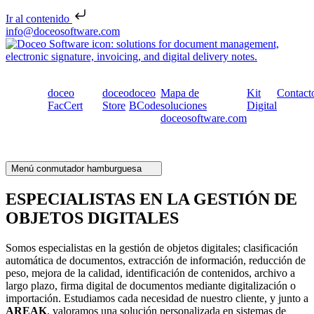
Ir al contenido
Saltar al contenido
info@doceosoftware.com
doceo
doceo
doceo
Mapa de
Kit
Contact
FacCert
Store
BCode
soluciones
Digital
doceosoftware.com
Menú conmutador hamburguesa
ESPECIALISTAS EN LA GESTIÓN DE
OBJETOS DIGITALES
Somos especialistas en la gestión de objetos digitales; clasificación
automática de documentos, extracción de información, reducción de
peso, mejora de la calidad, identificación de contenidos, archivo a
largo plazo, firma digital de documentos mediante digitalización o
importación. Estudiamos cada necesidad de nuestro cliente, y junto a
AREAK
, valoramos una solución personalizada en sistemas de