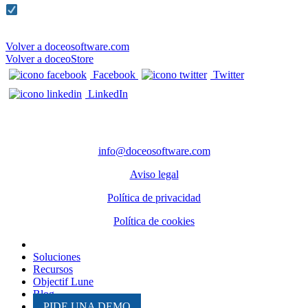
Soluciones Llave en Mano
Uso inmediato, intuitivo, sin necesidad de formación compleja.
Volver a doceosoftware.com
Volver a doceoStore
Facebook
Twitter
LinkedIn
CONTACTO
info@doceosoftware.com
Aviso legal
Política de privacidad
Política de cookies
Inicio
Soluciones
Recursos
Objectif Lune
Blog
PIDE UNA DEMO