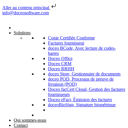
Aller au contenu principal
Skip to content
info@doceosoftware.com
Solutions
Copie Certifiée Conforme
Factures fournisseur
doceo BCode, Avec lecture de codes-
barres
Doceo Office
Doceo CRM
Doceo RRHH
doceo Store, Gestionnaire de documents
doceo POD, Processus de preuve de
livraison (POD)
Doceo facCert Cloud, Gestion des factures
fournisseurs
Doceo eFact, Émission des factures
doceoBioSign, Signature biométrique
Qui sommes-nous
Contact