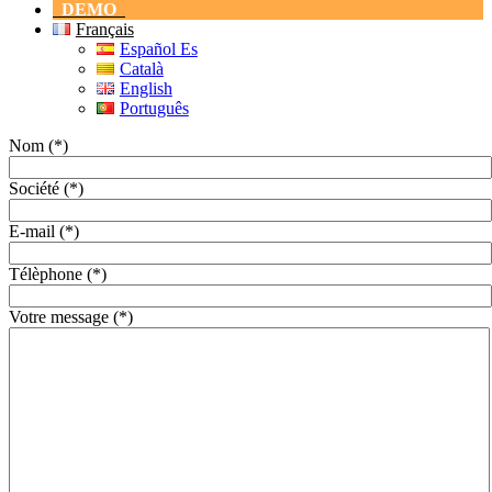
DEMO
Français
Español Es
Català
English
Português
Nom (*)
Société (*)
E-mail (*)
Télèphone (*)
Votre message (*)