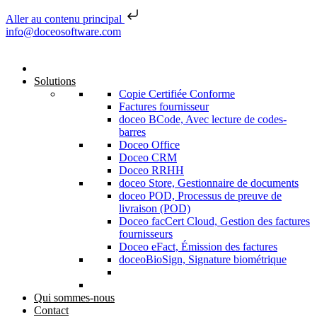
Aller au contenu principal
Skip to content
info@doceosoftware.com
Solutions
Copie Certifiée Conforme
Factures fournisseur
doceo BCode, Avec lecture de codes-
barres
Doceo Office
Doceo CRM
Doceo RRHH
doceo Store, Gestionnaire de documents
doceo POD, Processus de preuve de
livraison (POD)
Doceo facCert Cloud, Gestion des factures
fournisseurs
Doceo eFact, Émission des factures
doceoBioSign, Signature biométrique
Qui sommes-nous
Contact