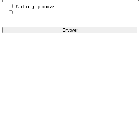
J’ai lu et j’approuve la
Politique de Confidentialité.
Je consens à ce que les informations que je fournis dans ce
formulaire soient utilisées pour me tenir au courant des actualités
et pour recevoir des informations commerciales.
doceo GESTIoN DEs FACTUReS
fournisseurs
Gestion des factures du début à la fin avec
approbation du bureau d’impôts
L’application Web multiplateforme
Adaptation à tout type d'entreprise