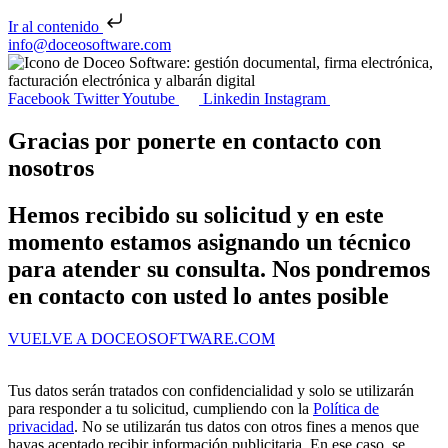
Ir al contenido
Saltar al contenido
info@doceosoftware.com
Facebook
Twitter
Youtube
Linkedin
Instagram
Gracias por ponerte en contacto con
nosotros
Hemos recibido su solicitud y en este
momento estamos asignando un técnico
para atender su consulta. Nos pondremos
en contacto con usted lo antes posible
VUELVE A DOCEOSOFTWARE.COM
Tus datos serán tratados con confidencialidad y solo se utilizarán
para responder a tu solicitud, cumpliendo con la
Política de
privacidad
. No se utilizarán tus datos con otros fines a menos que
hayas aceptado recibir información publicitaria. En ese caso, se